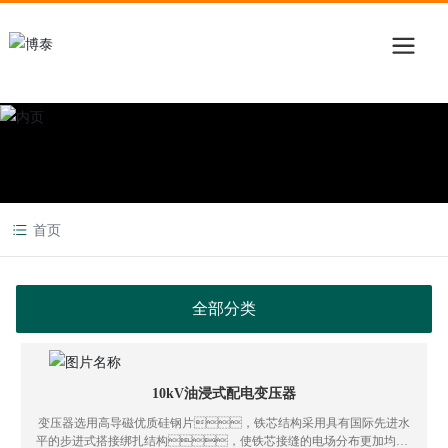
首页
全部分类
10kV油浸式配电变压器
变压器选用高导磁优质硅钢片，铁芯结构采用具有国际先进水
平的步进式搭接绑扎结构，使铁芯接缝的电场分布更加均匀,