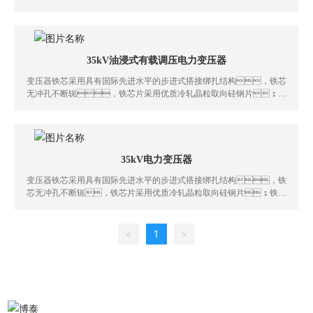
与普遍采用的全斜45°接缝相比，空载损耗降低5-10%。
35kV油浸式有载调压电力变压器
变压器铁芯采用具有国际先进水平的步进式搭接绑扎结构，铁芯
无冲孔不断轭，铁芯片采用优质冷轧晶粒取向硅钢片；铁
芯成形后表面刷固化漆。夹紧装置合理，牢靠，布局
美观。；铁芯先进的设计和工艺使得铁芯从性能和结构上
具备极大的优点。
35kV电力变压器
变压器铁芯采用具有国际先进水平的步进式搭接绑扎结构，铁
芯无冲孔不断轭，铁芯片采用优质冷轧晶粒取向硅钢片；铁芯
成形后表面刷固化漆。夹紧装置合理，牢
靠，布局美观。；铁芯先进的设计和工
艺使得铁芯从性能和结构上具备极大的优点。
<
1
>